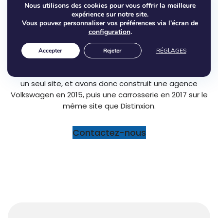
Nous utilisons des cookies pour vous offrir la meilleure
multimarques à prix discount), proche de l’autoroute et
expérience sur notre site.
des supermarchés, dans une zone dynamique et
Vous pouvez personnaliser vos préférences via l'écran de
attractive.
configuration
.
Après 8 années de développement sur Belleville et
Accepter
Rejeter
RÉGLAGES
compte tenu du potentiel local, nous avons pris la
décision de regrouper l’ensemble de nos activités sur
un seul site, et avons donc construit une agence
Volkswagen en 2015, puis une carrosserie en 2017 sur le
même site que Distinxion.
Contactez-nous