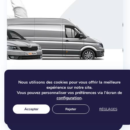
Découvrez la LOA !
Nous utilisons des cookies pour vous offrir la meilleure
expérience sur notre site.
Vous pouvez personnaliser vos préférences via l'écran de
configuration
.
Entretien général de votre voiture :
Accepter
Rejeter
RÉGLAGES
mode d’emploi