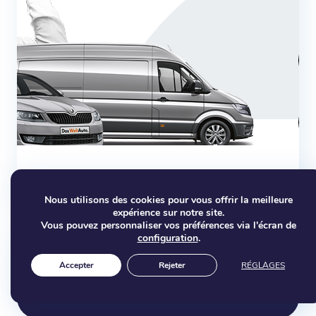
Découvrez la LOA !
Nous utilisons des cookies pour vous offrir la meilleure
expérience sur notre site.
Vous pouvez personnaliser vos préférences via l'écran de
configuration
.
Entretien général de votre voiture :
Accepter
Rejeter
RÉGLAGES
mode d’emploi