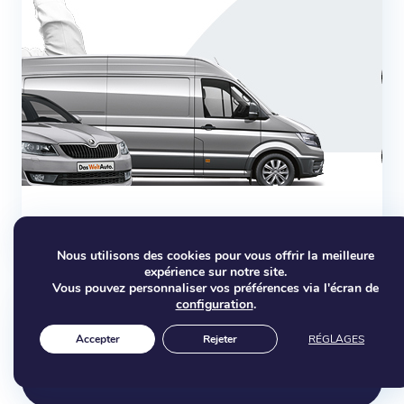
Découvrez la LOA !
Nous utilisons des cookies pour vous offrir la meilleure
expérience sur notre site.
Vous pouvez personnaliser vos préférences via l'écran de
configuration
.
Entretien général de votre voiture :
Accepter
Rejeter
RÉGLAGES
mode d’emploi